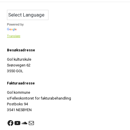
Powered by
Translate
Besøksadresse
Gol kulturskule
Svøovegen 62
3550 GOL
Fakturaadresse
Gol kommune
v/Felleskontoret for fakturabehandling
Postboks 94
3541 NESBYEN
Lenke til Facebook side
Lenke til YouTube kanal
Lenke til SoundCloud konto
Send e-post til Gol kulturskule