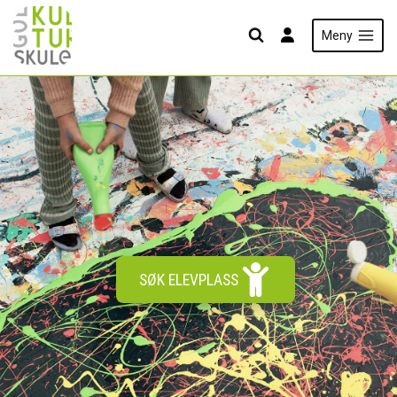
Skip
to
Meny
content
SØK ELEVPLASS